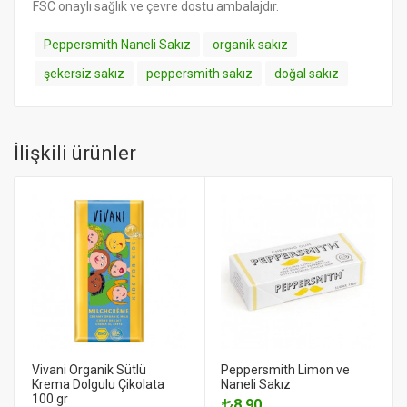
FSC onaylı sağlık ve çevre dostu ambalajdır.
Peppersmith Naneli Sakız
organik sakız
şekersiz sakız
peppersmith sakız
doğal sakız
İlişkili ürünler
Vivani Organik Sütlü
Peppersmith Limon ve
Krema Dolgulu Çikolata
Naneli Sakız
100 gr
8.90