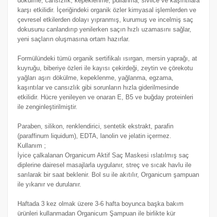
dökülme, cansızlık, kepeklenme, pullanma, sivilce ve kaşıntılara
karşı etkilidir. İçeriğindeki organik özler kimyasal işlemlerden ve
çevresel etkilerden dolayı yıpranmış, kurumuş ve incelmiş saç
dokusunu canlandırıp yenilerken saçın hızlı uzamasını sağlar,
yeni saçların oluşmasına ortam hazırlar.
Formülündeki tümü organik sertifikalı ısırgan, mersin yaprağı, at
kuyruğu, biberiye özleri ile kayısı çekirdeği, zeytin ve çörekotu
yağları aşırı dökülme, kepeklenme, yağlanma, egzama,
kaşıntılar ve cansızlık gibi sorunların hızla giderilmesinde
etkilidir. Hücre yenileyen ve onaran E, B5 ve buğday proteinleri
ile zenginleştirilmiştir.
Paraben, silikon, renklendirici, sentetik ekstrakt, parafin
(paraffinum liquidum), EDTA, lanolin ve jelatin içermez.
Kullanım ;
İyice çalkalanan Organicum Aktif Saç Maskesi ıslatılmış saç
diplerine dairesel masajlarla uygulanır, streç ve sıcak havlu ile
sarılarak bir saat beklenir. Bol su ile akıtılır, Organicum şampuan
ile yıkanır ve durulanır.
Haftada 3 kez olmak üzere 3-6 hafta boyunca başka bakım
ürünleri kullanmadan Organicum Şampuan ile birlikte kür