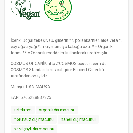
İçerik: Doğal tebeşir, su, gliserin **, polisakaritler, aloe vera *,
çay ağacı yağı *, mür, manolya kabuğu özü. * = Organik
tarım. ** = Organik maddeler kullanılarak üretilmiştir.
COSMOS ORGANİK http://COSMOS.ecocert.com de
COSMOS Standardı mevcut göre Ecocert Greenlife
tarafından onaylıdır.
Menşei: DANİMARKA
EAN: 5765228837825
urtekram
organik diş macunu
florürsüz diş macunu
naneli diş macunui
yeşil çaylı diş macunu