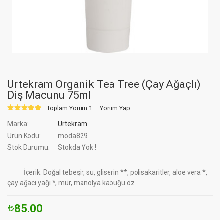
Urtekram Organik Tea Tree (Çay Ağaçlı)
Diş Macunu 75ml
Toplam Yorum 1
Yorum Yap
Marka:
Urtekram
Ürün Kodu:
moda829
Stok Durumu:
Stokda Yok !
İçerik: Doğal tebeşir, su, gliserin **, polisakaritler, aloe vera *,
çay ağacı yağı *, mür, manolya kabuğu öz
85.00