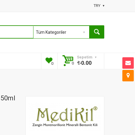
TRY
Sepetim
0.00
0
0
150ml