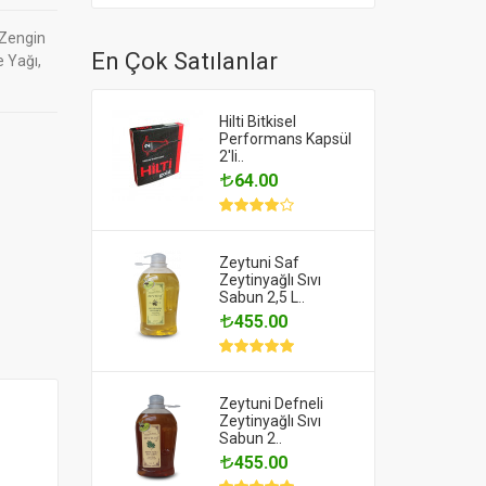
 Zengin
En Çok Satılanlar
e Yağı,
Hilti Bitkisel
Performans Kapsül
2'li..
64.00
Zeytuni Saf
Zeytinyağlı Sıvı
Sabun 2,5 L..
455.00
Zeytuni Defneli
Zeytinyağlı Sıvı
Sabun 2..
455.00