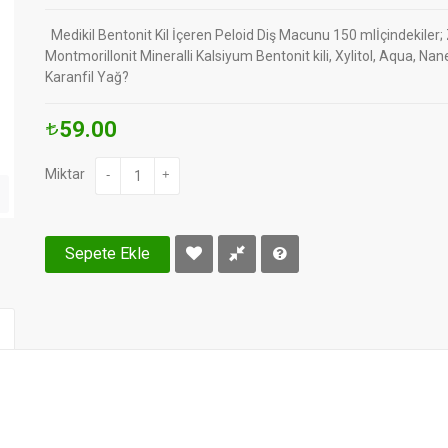
Medikil Bentonit Kil İçeren Peloid Diş Macunu 150 mlİçindekiler;
Montmorillonit Mineralli Kalsiyum Bentonit kili, Xylitol, Aqua, Nan
Karanfil Yağ?
59.00
Miktar
-
+
Sepete Ekle