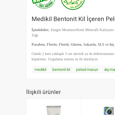
Medikil Bentonit Kil İçeren P
İçindekiler;
Zengin Montmorillonit Mineralli Kalsiyum Be
Yağı
Paraben, Florür, Florid, Gluten, Sakarin, SLS ve hiç
Günde 2 kere yaklaşık 3 cm sürerek ya da doktorunuzun ön
köpürmez. Uygulama sonrası su ile durulayın.
medikil
bentonit kil
peloid macun
diş m
İlişkili ürünler