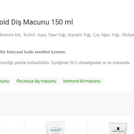
eloid Diş Macunu 150 ml
ntonit kili, Xylitol, Aqua, Nane Yağı, Karanfil Yağı, Çay Ağacı Yağı, Okalip
 bir kimyasal katkı maddesi içermez.
erdiği şekilde kullanılabilir. İçeriğinde SLS olmadığından su ile temasında
acunu
florürsüz diş macunu
bentonit kil macunu