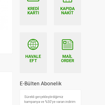
KREDI
KAPIDA
KARTI
NAKIT
Biodent Organik Diş
Macunu Vital 75ml
24.00
HAVALE
MAIL
EFT
ORDER
E-Bülten Abonelik
Sürekli gerçekleştirdiğimiz
kampanya ve %50'ye varan indirim