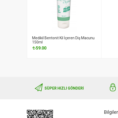
Medikil Bentonit Kil İçeren Diş Macunu
150ml
59.00
SÜPER HIZLI GÖNDERI
Bilgil