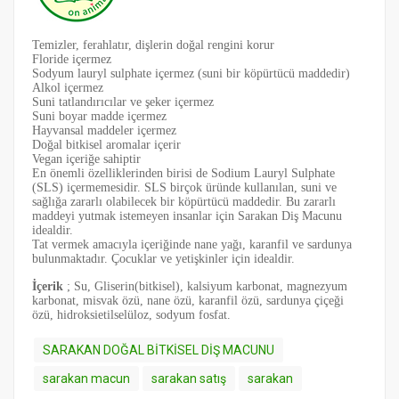
Temizler, ferahlatır, dişlerin doğal rengini korur
Floride içermez
Sodyum lauryl sulphate içermez (suni bir köpürtücü maddedir)
Alkol içermez
Suni tatlandırıcılar ve şeker içermez
Suni boyar madde içermez
Hayvansal maddeler içermez
Doğal bitkisel aromalar içerir
Vegan içeriğe sahiptir
En önemli özelliklerinden birisi de Sodium Lauryl Sulphate
(SLS) içermemesidir. SLS birçok üründe kullanılan, suni ve
sağlığa zararlı olabilecek bir köpürtücü maddedir. Bu zararlı
maddeyi yutmak istemeyen insanlar için Sarakan Diş Macunu
idealdir.
Tat vermek amacıyla içeriğinde nane yağı, karanfil ve sardunya
bulunmaktadır. Çocuklar ve yetişkinler için idealdir.
İçerik
; Su, Gliserin(bitkisel), kalsiyum karbonat, magnezyum
karbonat, misvak özü, nane özü, karanfil özü, sardunya çiçeği
özü, hidroksietilselüloz, sodyum fosfat.
SARAKAN DOĞAL BİTKİSEL DİŞ MACUNU
sarakan macun
sarakan satış
sarakan