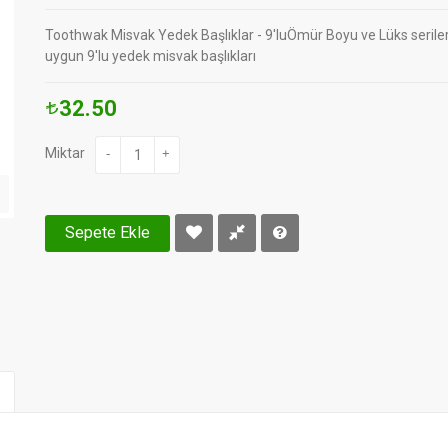
Toothwak Misvak Yedek Başlıklar - 9'luÖmür Boyu ve Lüks serile
uygun 9'lu yedek misvak başlıkları
32.50
Miktar
-
+
Sepete Ekle