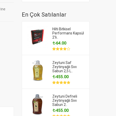
rine
En Çok Satılanlar
Hilti Bitkisel
Performans Kapsül
2'li..
64.00
Zeytuni Saf
Zeytinyağlı Sıvı
Sabun 2,5 L..
455.00
Zeytuni Defneli
Zeytinyağlı Sıvı
Sabun 2..
455.00