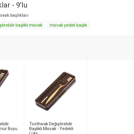
ar - 9'lu
svak başlıkları
ştirebilir başlıklı misvak
misvak yedek başlık
bilir
Toothwak Değiştirebilir
 Ömür Boyu
Başlıklı Misvak - Yedekli
Lüks