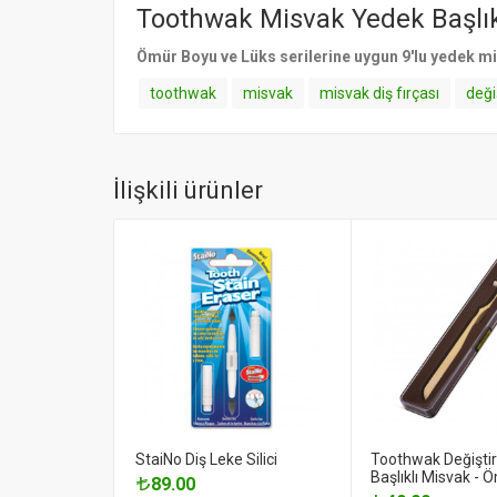
Toothwak Misvak Yedek Başlıkl
Ömür Boyu ve Lüks serilerine uygun 9'lu yedek mi
toothwak
misvak
misvak diş fırçası
deği
İlişkili ürünler
StaiNo Diş Leke Silici
Toothwak Değiştire
Başlıklı Misvak -
89.00