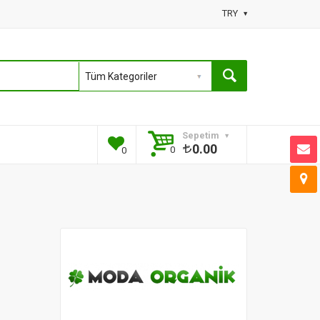
TRY
Sepetim
0.00
0
0