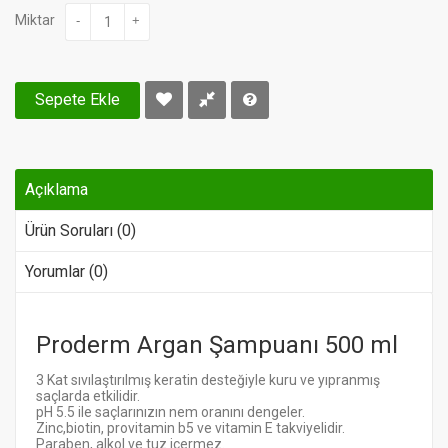
Miktar
-
+
Sepete Ekle
Açıklama
Ürün Soruları (0)
Yorumlar (0)
Proderm Argan Şampuanı 500 ml
3 Kat sıvılaştırılmış keratin desteğiyle kuru ve yıpranmış
saçlarda etkilidir.
pH 5.5 ile saçlarınızın nem oranını dengeler.
Zinc,biotin, provitamin b5 ve vitamin E takviyelidir.
Paraben, alkol ve tuz içermez.