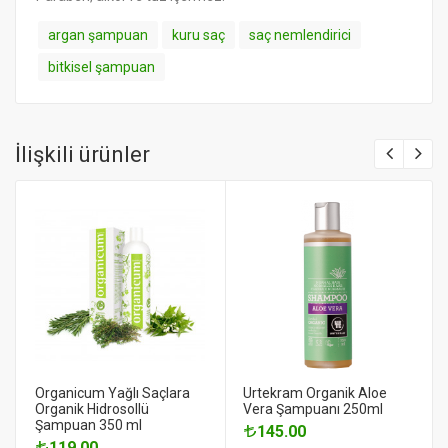
argan şampuan
kuru saç
saç nemlendirici
bitkisel şampuan
İlişkili ürünler
Organicum Yağlı Saçlara
Urtekram Organik Aloe
Organik Hidrosollü
Vera Şampuanı 250ml
Şampuan 350 ml
145.00
119.00