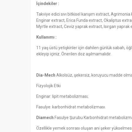
İçindekiler :
Takviye edici sıvı bitkisel karışım extract, Agrimoni
Enginar extract, Erica Funda extract, Okaliptus extrac
Myrtle extract, Ceviz yaprak extract, Isırgan yaprak 
Kullanımı :
11 yaş üstü yetişkinler için dahilen günlük sabah, ö
ekleyip içiniz. Önerilen doz aşılmamalıdır.
Dia-Mech
Alkolsüz, şekersiz, koruyucu madde olmay
Fizyolojik Etki
Enginar: lipit metabolizması;
Fasulye: karbonhidrat metabolizması.
Diamech
Fasulye Şurubu Karbonhidrat metabolizmas
Özellikle yemek sonrası oluşan ani şeker yükselmesi