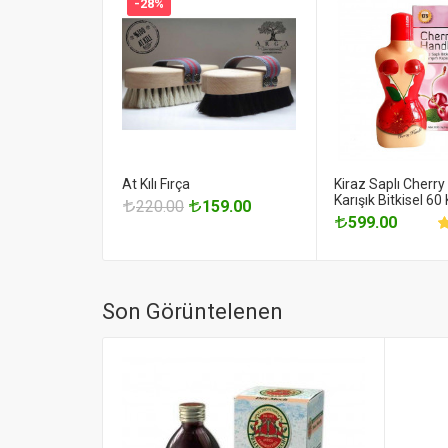
-28%
At Kılı Fırça
Kiraz Saplı Cherry
Karışık Bitkisel 60
220.00
159.00
599.00
Son Görüntelenen