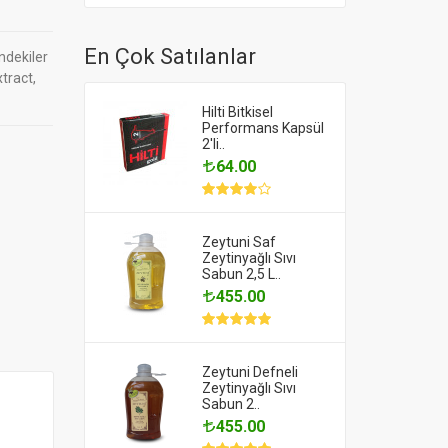
En Çok Satılanlar
ndekiler
xtract,
Hilti Bitkisel
Performans Kapsül
2'li..
64.00
Zeytuni Saf
Zeytinyağlı Sıvı
Sabun 2,5 L..
455.00
Zeytuni Defneli
Zeytinyağlı Sıvı
Sabun 2..
455.00