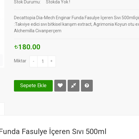
Stok Durumu:
Stokda Yok !
Decattopia Dia-Mech Enginar Funda Fasulye İçeren Sıvı 500mlİçi
:Takviye edici sıvı bitkisel karışım extract, Agrimonia Koyun otu e
Alchemilla Civanperçem
180.00
Miktar
-
+
Sepete Ekle
Funda Fasulye İçeren Sıvı 500ml