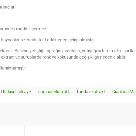
i sağlar.
 koruyucu madde içermez.
yvanlar üzerinde test edilmeden geliştirilmiştir.
dir. Bitkinin yetiştiği toprağın özellikleri, yetiştiği ortamın iklim şartlar
 extract ve şuruplarda renk ve kokusunda değişikliğe neden olabilir.
lanılmamıştır.
t bitkisel takviye
enginar ekstrakt
funda ekstrakt
Gianluca Me