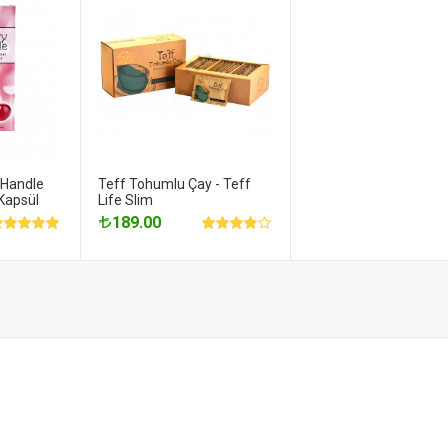
 Handle
Teff Tohumlu Çay - Teff
 Kapsül
Life Slim
189.00