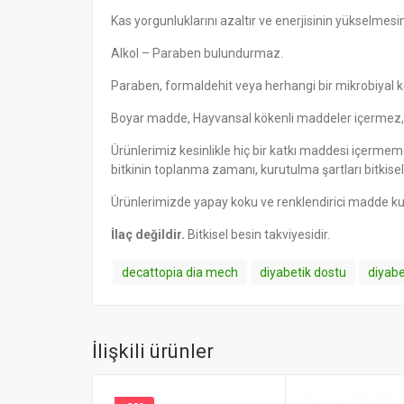
Kas yorgunluklarını azaltır ve enerjisinin yükselmesin
Alkol – Paraben bulundurmaz.
Paraben, formaldehit veya herhangi bir mikrobiyal
Boyar madde, Hayvansal kökenli maddeler içermez, ha
Ürünlerimiz kesinlikle hiç bir katkı maddesi içermemekte
bitkinin toplanma zamanı, kurutulma şartları bitkisel
Ürünlerimizde yapay koku ve renklendirici madde kul
İlaç değildir.
Bitkisel besin takviyesidir.
decattopia dia mech
diyabetik dostu
diyabe
İlişkili ürünler