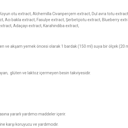
a Koyun otu extract, Alchemilla Civanperçem extract, Dul avra totu extract
t, Acı bakla extract, Fasulye extract, Şerbetçiotu extract, Blueberry extr
extract, Adaçayı extract, Karahindiba extract,
ğlen ve akşam yemek öncesi olarak 1 bardak (150 ml) suya bir ölçek (20 
an, glüten ve laktoz içermeyen besin takviyesidir.
ına yararlı yardımcı maddeler içerir.
ne karşı koruyucu ve yardımcıdır.