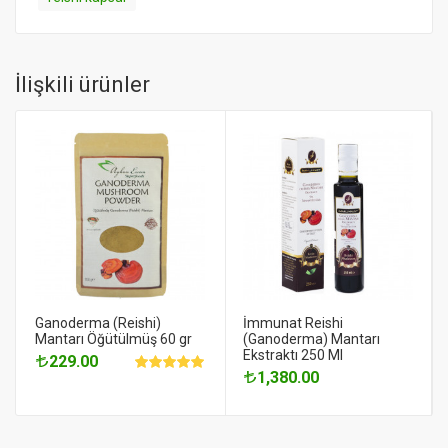
İlişkili ürünler
Ganoderma (Reishi)
İmmunat Reishi
Mantarı Öğütülmüş 60 gr
(Ganoderma) Mantarı
Ekstraktı 250 Ml
229.00
1,380.00