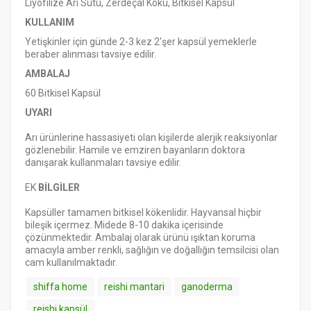
Liyofilize Arı Sütü, Zerdeçal Kökü, Bitkisel Kapsül
KULLANIM
Yetişkinler için günde 2-3 kez 2'şer kapsül yemeklerle
beraber alınması tavsiye edilir.
AMBALAJ
60 Bitkisel Kapsül
UYARI
Arı ürünlerine hassasiyeti olan kişilerde alerjik reaksiyonlar
gözlenebilir. Hamile ve emziren bayanların doktora
danışarak kullanmaları tavsiye edilir.
EK
BİLGİLER
Kapsüller tamamen bitkisel kökenlidir. Hayvansal hiçbir
bileşik içermez. Midede 8-10 dakika içerisinde
çözünmektedir. Ambalaj olarak ürünü ışıktan koruma
amacıyla amber renkli, sağlığın ve doğallığın temsilcisi olan
cam kullanılmaktadır.
shiffa home
reishi mantari
ganoderma
reishi kapsül