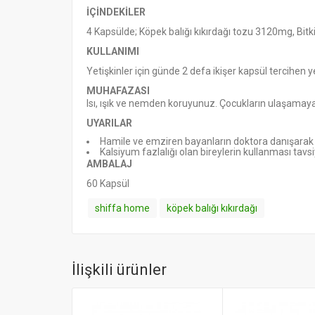
İÇİNDEKİLER
4 Kapsülde; Köpek balığı kıkırdağı tozu 3120mg, Bit
KULLANIMI
Yetişkinler için günde 2 defa ikişer kapsül tercihen 
MUHAFAZASI
Isı, ışık ve nemden koruyunuz. Çocukların ulaşamaya
UYARILAR
Hamile ve emziren bayanların doktora danışarak ku
Kalsiyum fazlalığı olan bireylerin kullanması tavs
AMBALAJ
60 Kapsül
shiffa home
köpek balığı kıkırdağı
İlişkili ürünler