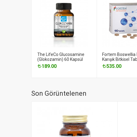
The LifeCo Glucosamine
Fortem Boswellia 
(Glokozamin) 60 Kapsül
Karışık Bitkisel Ta
189.00
535.00
Son Görüntelenen