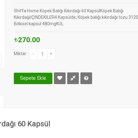
Shiffa Home Köpek Balığı Kıkırdağı 60 KapsülKöpek Balığı
KıkırdağıİÇİNDEKİLER4 Kapsülde; Köpek balığı kıkırdağı tozu 312
Bitkisel kapsül 480mgKUL
270.00
Miktar
-
+
Sepete Ekle
rdağı 60 Kapsül