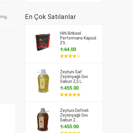
En Çok Satılanlar
0mg,
Hilti Bitkisel
Performans Kapsül
2'li..
64.00
Zeytuni Saf
Zeytinyağlı Sıvı
Sabun 2,5 L..
455.00
Zeytuni Defneli
Zeytinyağlı Sıvı
Sabun 2..
455.00