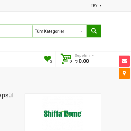
TRY
Sepetim
0.00
0
0
apsül