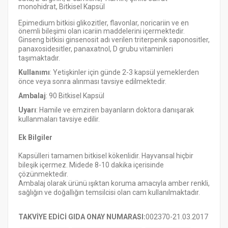
monohidrat
,
Bitkisel Kapsül
Epimedium
bitkisi
glikozitler
,
flavonlar
, noricariin ve en
önemli bileşimi olan icariin maddelerini içermektedir.
Ginseng bitkisi
ginsenosit adı verilen triterpenik saponositler,
panaxosidesitler, panaxatnol, D grubu vitaminleri
taşımaktadır.
Kullanımı
:
Yetişkinler için günde 2-3 kapsül yemeklerden
önce veya sonra alınması tavsiye edilmektedir.
Ambalaj
: 90 Bitkisel Kapsül
Uyarı
: Hamile ve emziren bayanların doktora danışarak
kullanmaları tavsiye edilir.
Ek Bilgiler
Kapsülleri tamamen bitkisel kökenlidir. Hayvansal hiçbir
bileşik içermez. Midede 8-10 dakika içerisinde
çözünmektedir.
Ambalaj olarak ürünü ışıktan koruma amacıyla amber renkli,
sağlığın ve doğallığın temsilcisi olan cam kullanılmaktadır.
TAKVİYE EDİCİ GIDA ONAY NUMARASI:
002370-21.03.2017