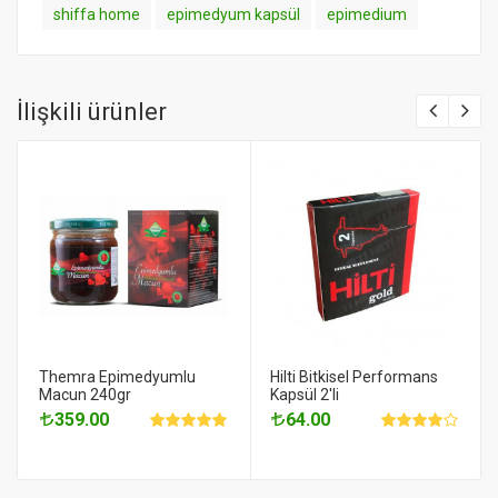
shiffa home
epimedyum kapsül
epimedium
İlişkili ürünler
Themra Epimedyumlu
Hilti Bitkisel Performans
Macun 240gr
Kapsül 2'li
359.00
64.00