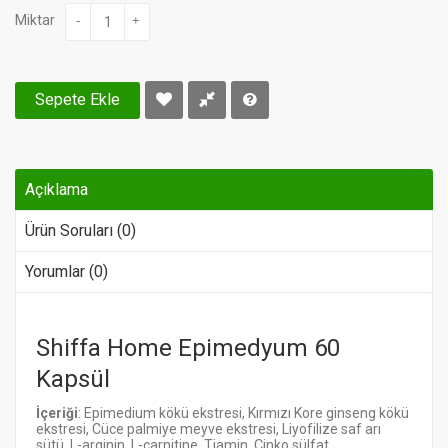
Miktar
-
+
Sepete Ekle
Açıklama
Ürün Soruları (0)
Yorumlar (0)
Shiffa Home Epimedyum 60
Kapsül
İçeriği
:
Epimedium kökü ekstresi, Kırmızı Kore ginseng kökü
ekstresi, Cüce palmiye meyve ekstresi, Liyofilize saf arı
sütü, L-arginin, L-carnitine, Tiamin, Çinko sülfat