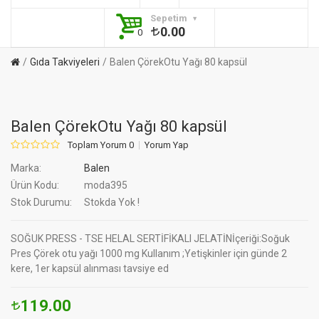
Sepetim
0.00
0
Gıda Takviyeleri
Balen ÇörekOtu Yağı 80 kapsül
Balen ÇörekOtu Yağı 80 kapsül
Toplam Yorum 0
Yorum Yap
Marka:
Balen
Ürün Kodu:
moda395
Stok Durumu:
Stokda Yok !
SOĞUK PRESS - TSE HELAL SERTİFİKALI JELATİNİçeriği:Soğuk
Pres Çörek otu yağı 1000 mg Kullanım ;Yetişkinler için günde 2
kere, 1er kapsül alınması tavsiye ed
119.00