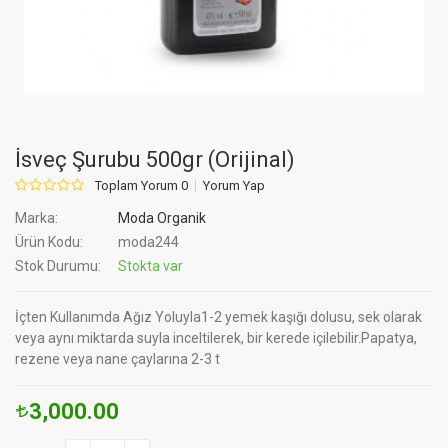
İsveç Şurubu 500gr (Orijinal)
Toplam Yorum 0
Yorum Yap
Marka:
Moda Organik
Ürün Kodu:
moda244
Stok Durumu:
Stokta var
İçten Kullanımda Ağız Yoluyla1-2 yemek kaşığı dolusu, sek olarak
veya aynı miktarda suyla inceltilerek, bir kerede içilebilir.Papatya,
rezene veya nane çaylarına 2-3 t
3,000.00