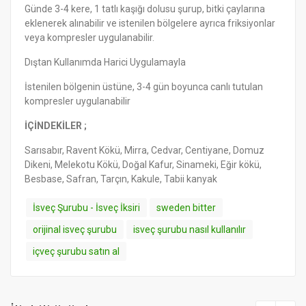
Günde 3-4 kere, 1 tatlı kaşığı dolusu şurup, bitki çaylarına
eklenerek alınabilir ve istenilen bölgelere ayrıca friksiyonlar
veya kompresler uygulanabilir.
Dıştan Kullanımda Harici Uygulamayla
İstenilen bölgenin üstüne, 3-4 gün boyunca canlı tutulan
kompresler uygulanabilir
İÇİNDEKİLER ;
Sarısabır, Ravent Kökü, Mirra, Cedvar, Centiyane, Domuz
Dikeni, Melekotu Kökü, Doğal Kafur, Sinameki, Eğir kökü,
Besbase, Safran, Tarçın, Kakule, Tabii kanyak
İsveç Şurubu - İsveç İksiri
sweden bitter
orijinal isveç şurubu
isveç şurubu nasıl kullanılır
içveç şurubu satın al