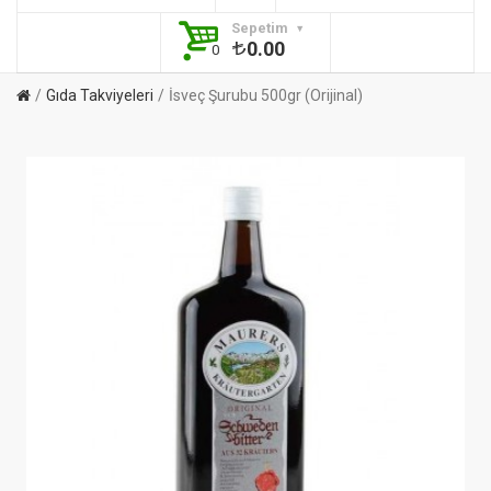
Sepetim
0.00
0
Gıda Takviyeleri
İsveç Şurubu 500gr (Orijinal)