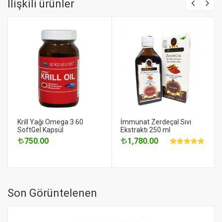
İlişkili ürünler
Krill Yağı Omega 3 60
İmmunat Zerdeçal Sıvı
SoftGel Kapsül
Ekstraktı 250 ml
750.00
1,780.00
Son Görüntelenen