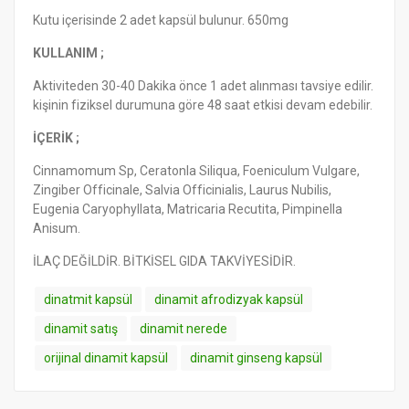
Kutu içerisinde 2 adet kapsül bulunur. 650mg
KULLANIM ;
Aktiviteden 30-40 Dakika önce 1 adet alınması tavsiye edilir.
kişinin fiziksel durumuna göre 48 saat etkisi devam edebilir.
İÇERİK ;
Cinnamomum Sp, Ceratonla Siliqua, Foeniculum Vulgare,
Zingiber Officinale, Salvia Officinialis, Laurus Nubilis,
Eugenia Caryophyllata, Matricaria Recutita, Pimpinella
Anisum.
İLAÇ DEĞİLDİR. BİTKİSEL GIDA TAKVİYESİDİR.
dinatmit kapsül
dinamit afrodizyak kapsül
dinamit satış
dinamit nerede
orijinal dinamit kapsül
dinamit ginseng kapsül