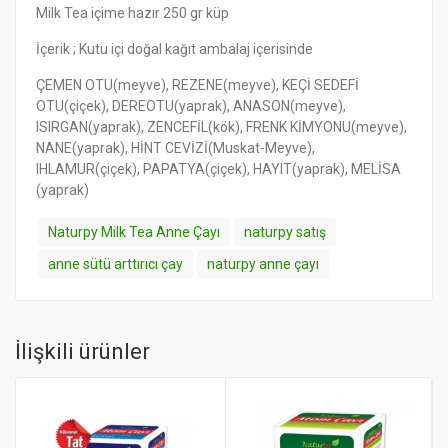
Milk Tea içime hazır 250 gr küp
İçerik ; Kutu içi doğal kağıt ambalaj içerisinde
ÇEMEN OTU(meyve), REZENE(meyve), KEÇİ SEDEFİ
OTU(çiçek), DEREOTU(yaprak), ANASON(meyve),
ISIRGAN(yaprak), ZENCEFİL(kök), FRENK KİMYONU(meyve),
NANE(yaprak), HİNT CEVİZİ(Muskat-Meyve),
IHLAMUR(çiçek), PAPATYA(çiçek), HAYIT(yaprak), MELİSA
(yaprak)
Naturpy Milk Tea Anne Çayı
naturpy satış
anne sütü arttırıcı çay
naturpy anne çayı
İlişkili ürünler