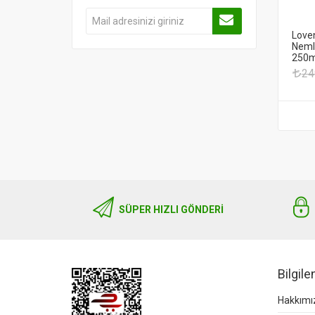
Loven
Nemle
250m
24
SÜPER HIZLI GÖNDERI
Bilgil
Hakkımı