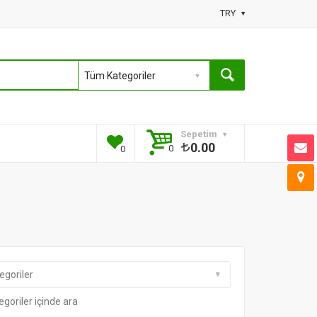
TRY
Sepetim
0.00
0
0
egoriler içinde ara