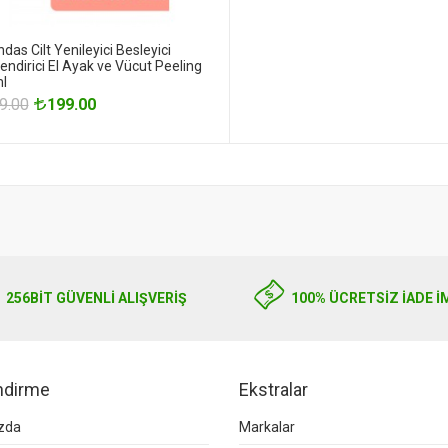
das Cilt Yenileyici Besleyici
ndirici El Ayak ve Vücut Peeling
l
9.00
199.00
256BIT GÜVENLİ ALIŞVERİŞ
100% ÜCRETSİZ İADE İ
endirme
Ekstralar
zda
Markalar