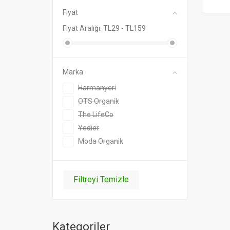
Fiyat
Fiyat Aralığı: TL
29
- TL
159
Marka
Harmanyeri
OTS Organik
The LifeCo
Yedier
Moda Organik
Filtreyi Temizle
Kategoriler