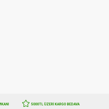
Harmanyeri Organik Sertifikalı
İmmunat Zerdeçal Sıvı Ekstr
Soğuk Sıkım Çörekotu Yağı 250ml
250 ml
550.00
1,780.00
MKANI
5000TL ÜZERI KARGO BEDAVA