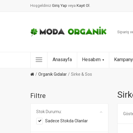
Hoşgeldiniz
Giriş Yap
veya
Kayıt Ol
.
Sipariş ve
Anasayfa
Hesabım
Kampany
Organik Gıdalar
Sirke & Sos
Sir
Filtre
Stok Durumu:
Göst
Sadece Stokda Olanlar