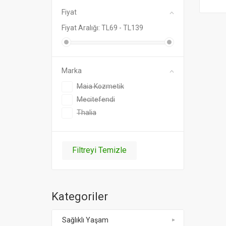
Fiyat
Fiyat Aralığı: TL
69
- TL
139
Marka
Maia Kozmetik
Mecitefendi
Thalia
Filtreyi Temizle
Kategoriler
Sağlıklı Yaşam