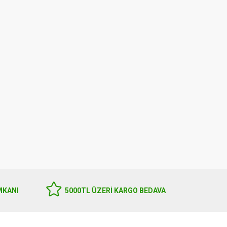
Harmanyeri Organik Sertifikalı
İmmunat Zerdeçal Sıvı Ekstr
Soğuk Sıkım Çörekotu Yağı 250ml
250 ml
550.00
1,780.00
MKANI
5000TL ÜZERI KARGO BEDAVA