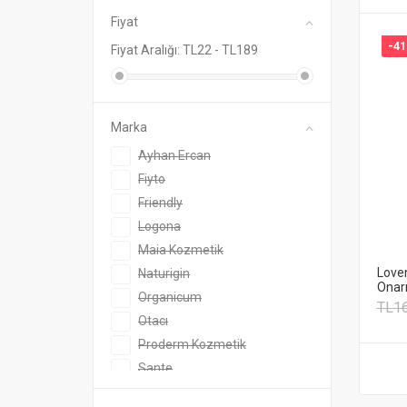
Fiyat
-4
Fiyat Aralığı: TL
22
- TL
189
Marka
Ayhan Ercan
Fiyto
Friendly
Logona
Maia Kozmetik
Loven
Naturigin
Onar
Organicum
TL
1
Otacı
Proderm Kozmetik
Sante
TTO