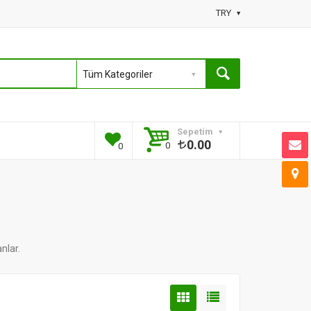
TRY
Sepetim
0.00
0
0
nlar.