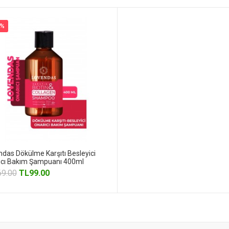
1%
das Dökülme Karşıtı Besleyici
ıcı Bakım Şampuanı 400ml
69.00
TL
99.00