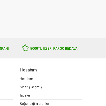
Harmanyeri Organik Sertifikalı
İmmunat Zerdeçal Sıvı Ekstr
Soğuk Sıkım Çörekotu Yağı 250ml
250 ml
550.00
1,780.00
MKANI
5000TL ÜZERI KARGO BEDAVA
Hesabım
Hesabım
Sipariş Geçmişi
İadeler
Beğendiğim ürünler