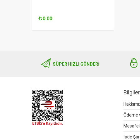
0.00
0.00
SÜPER HIZLI GÖNDERI
Bilgil
Hakkımı
Ödeme v
Mesafeli
İade Şart