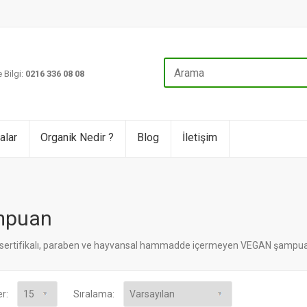
 Bilgi:
0216 336 08 08
alar
Organik Nedir ?
Blog
İletişim
mpuan
 sertifikalı, paraben ve hayvansal hammadde içermeyen VEGAN şampua
er:
Sıralama: