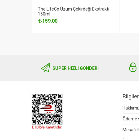
The LifeCo Üzüm Çekirdeği Ekstraktı
150ml
159.00
SÜPER HIZLI GÖNDERI
Bilgil
Hakkımı
Ödeme v
Mesafeli