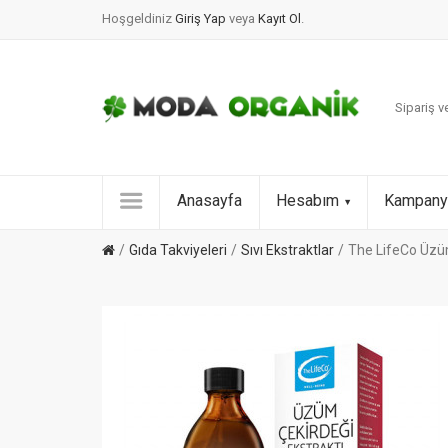
Hoşgeldiniz
Giriş Yap
veya
Kayıt Ol
.
Sipariş ve
Anasayfa
Hesabım
Kampany
Gıda Takviyeleri
Sıvı Ekstraktlar
The LifeCo Üzüm