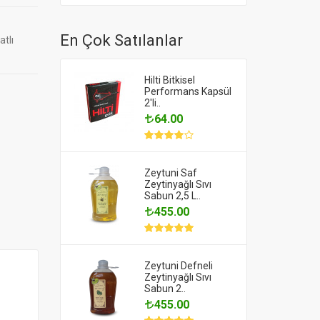
En Çok Satılanlar
atlı
Hilti Bitkisel
Performans Kapsül
2'li..
64.00
Zeytuni Saf
Zeytinyağlı Sıvı
Sabun 2,5 L..
455.00
Zeytuni Defneli
Zeytinyağlı Sıvı
Sabun 2..
455.00