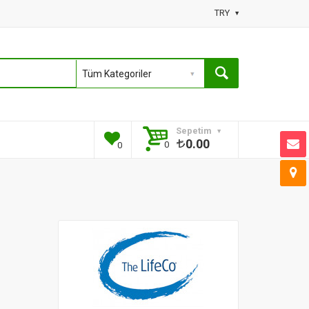
TRY
Sepetim
0.00
0
0