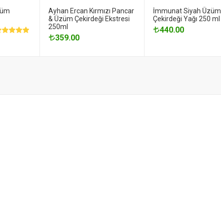
züm
Ayhan Ercan Kırmızı Pancar
İmmunat Siyah Üzüm
& Üzüm Çekirdeği Ekstresi
Çekirdeği Yağı 250 ml
250ml
440.00
359.00