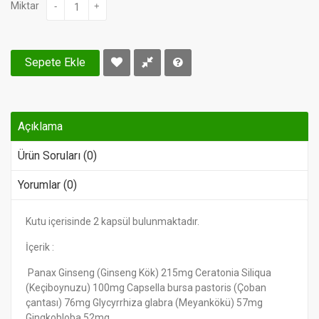
Miktar
-
+
Sepete Ekle
Açıklama
Ürün Soruları (0)
Yorumlar (0)
Kutu içerisinde 2 kapsül bulunmaktadır.
İçerik :
Panax Ginseng (Ginseng Kök) 215mg Ceratonia Siliqua
(Keçiboynuzu) 100mg Capsella bursa pastoris (Çoban
çantası) 76mg Glycyrrhiza glabra (Meyankökü) 57mg
Gingkobloba 52mg