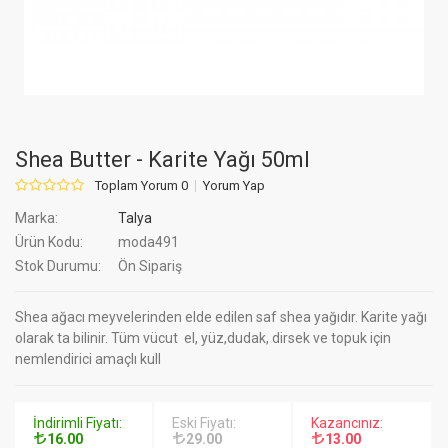
Shea Butter - Karite Yağı 50ml
Toplam Yorum 0
Yorum Yap
Marka:
Talya
Ürün Kodu:
moda491
Stok Durumu:
Ön Sipariş
Shea ağacı meyvelerinden elde edilen saf shea yağıdır. Karite yağı
olarak ta bilinir. Tüm vücut el, yüz,dudak, dirsek ve topuk için
nemlendirici amaçlı kull
İndirimli Fiyatı:
Eski Fiyatı:
Kazancınız:
16.00
29.00
13.00