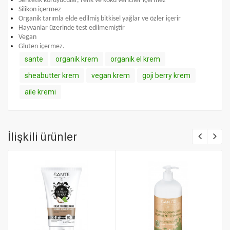
Sentetik koruyucular, renk ve koku vericiler içermez
Silikon içermez
Organik tarımla elde edilmiş bitkisel yağlar ve özler içerir
Hayvanlar üzerinde test edilmemiştir
Vegan
Gluten içermez.
sante
organik krem
organik el krem
sheabutter krem
vegan krem
goji berry krem
aile kremi
İlişkili ürünler