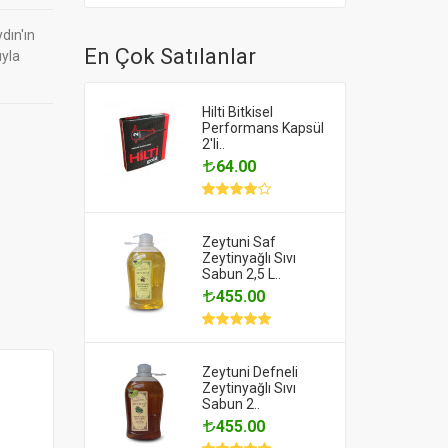
dın'ın
En Çok Satılanlar
ıyla
Hilti Bitkisel
Performans Kapsül
2'li..
64.00
Zeytuni Saf
Zeytinyağlı Sıvı
Sabun 2,5 L..
455.00
Zeytuni Defneli
Zeytinyağlı Sıvı
Sabun 2..
455.00