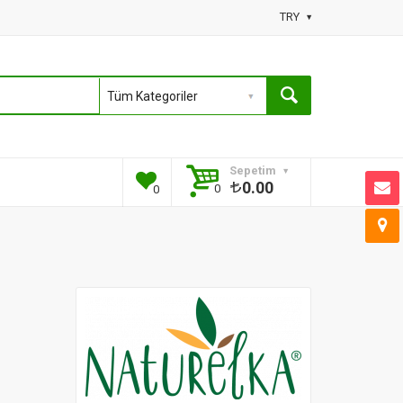
TRY
Sepetim
0.00
0
0