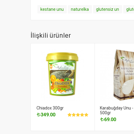
kestane unu
naturelka
glutensiz un
glut
İlişkili ürünler
Chiadox 300gr
Karabuğday Unu -
500gr
349.00
69.00