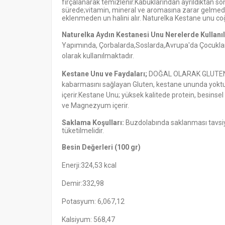
fırçalanarak temizlenir.Kabuklarından ayrıldıktan sonr
sürede;vitamin, mineral ve aromasına zarar gelmede
eklenmeden un halini alır. Naturelka Kestane unu coğ
Naturelka Aydın Kestanesi Unu Nerelerde Kullanıl
Yapımında, Çorbalarda,Soslarda,Avrupa'da Çocuklar
olarak kullanılmaktadır.
Kestane Unu ve Faydaları;
DOĞAL OLARAK GLUTEN'SİZ
kabarmasını sağlayan Gluten, kestane ununda yoktur
içerir.Kestane Unu; yüksek kalitede protein, besinsel 
ve Magnezyum içerir.
Saklama Koşulları:
Buzdolabında saklanması tavsiye 
tüketilmelidir.
Besin Değerleri (100 gr)
Enerji:324,53 kcal
Demir:332,98
Potasyum: 6,067,12
Kalsiyum: 568,47