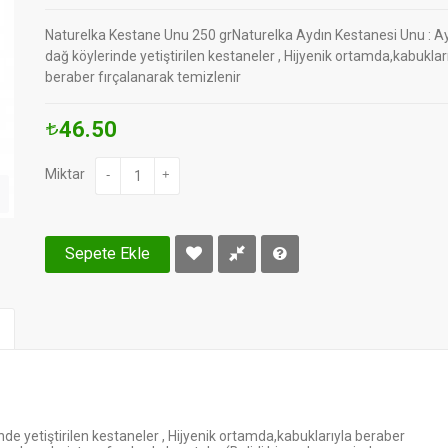
Naturelka Kestane Unu 250 grNaturelka Aydın Kestanesi Unu : Ay
dağ köylerinde yetiştirilen kestaneler , Hijyenik ortamda,kabuklar
beraber fırçalanarak temizlenir
46.50
Miktar
-
+
Sepete Ekle
nde yetiştirilen kestaneler , Hijyenik ortamda,kabuklarıyla beraber