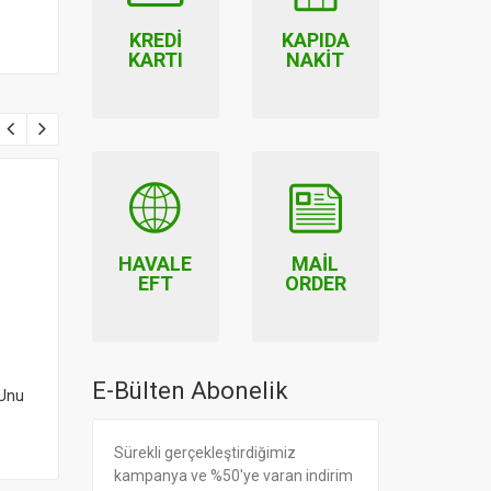
KREDI
KAPIDA
KARTI
NAKIT
HAVALE
MAIL
EFT
ORDER
E-Bülten Abonelik
 Unu
Naturelka Sarımsak Tozu
Naturelka Portakal Kabuğ
90 gr
Tozu 90 gr
15.90
11.90
Sürekli gerçekleştirdiğimiz
kampanya ve %50'ye varan indirim