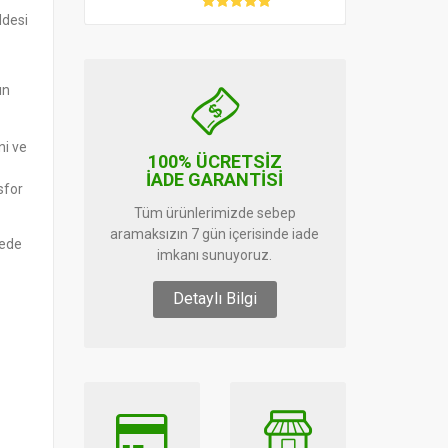
ddesi
ın
ni ve
100% ÜCRETSİZ
İADE GARANTİSİ
sfor
Tüm ürünlerimizde sebep
aramaksızın 7 gün içerisinde iade
rede
imkanı sunuyoruz.
Detaylı Bilgi