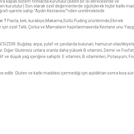
a kapalı sistem fırınlarda kurutulur.(Belirli bir ısı derecesinde ve
n kurutulur) Son olarak özel değirmenlerde öğütülerek hiçbir katkı ma
rafi işarete sahip "Aydın Kestanesi"'nden üretilmektedir.
ır ?
Pasta, kek, kurabiye,Makarna,Sütlü Puding ürünlerinde,Ekmek
 için özel Tatlı, Çorba ve Mamaların hazırlanmasında Kestane unu Yayg
DİR. Buğday, arpa, yulaf ve çavdarda bulunan; hamurun elastikiyeti
. Diğer Glutensiz unlara oranla daha yüksek B vitamini, Demir ve Fosfat
lif ve düşük yağ içeriğine sahiptir. E vitamini, B vitaminleri, Potasyum, Fo
edilir. Gluten ve katkı maddesi içermediği için açıldıktan sonra kısa sü