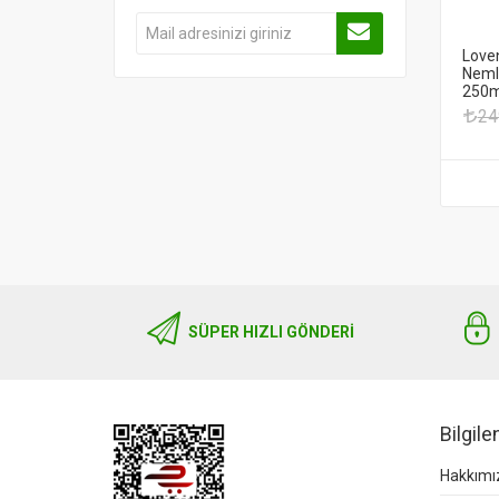
Loven
Nemle
250m
24
SÜPER HIZLI GÖNDERI
Bilgil
Hakkımı