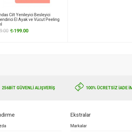
das Cilt Yenileyici Besleyici
ndirici El Ayak ve Vücut Peeling
l
9.00
199.00
256BIT GÜVENLİ ALIŞVERİŞ
100% ÜCRETSİZ İADE İ
endirme
Ekstralar
zda
Markalar