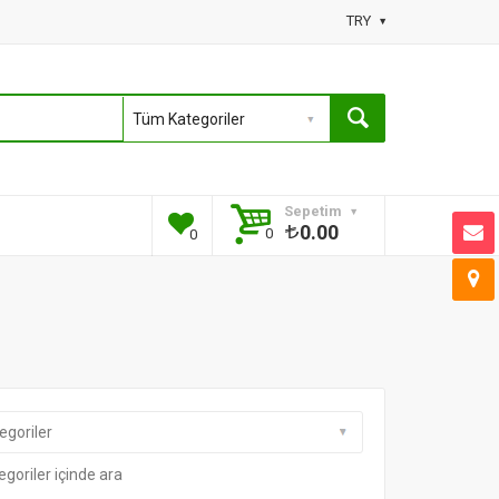
TRY
Sepetim
0.00
0
0
egoriler içinde ara