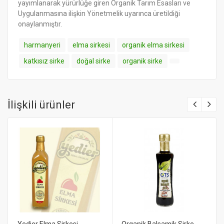
yayımlanarak yürürlüğe giren Organik Tarım Esasları ve
Uygulanmasına ilişkin Yönetmelik uyarınca üretildiği
onaylanmıştır.
harmanyeri
elma sirkesi
organik elma sirkesi
katkısız sirke
doğal sirke
organik sirke
İlişkili ürünler
Yedier Elma Sirkesi
Organik Balsamik Sirke