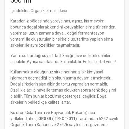
500 ml
İçindekiler; Organik elma sirkesi
Karadeniz bölgesinde yöreye has, aşısız, kış mevsimi
boyunca doğal olarak kendini koruyabilen elma türlerinden,
yapılması uzun zamana dayalı, doğal fermantasyon
yöntemi ile oluşturulan bir sirke olup, tarihte yapılan elma
sirkeleri ile aynı özellikleri taşımaktadır.
Yarım su bardağı suya 1 tatlı kaşığı ilave edilerek dahilen
alınabilir. Ayrıca salatalarda kullanılabilir. Enfes bir tat verir !
Kullanmakta olduğunuz sirke her hangi bir kimyasal
işlemden geçmediği için olgunlaşma devam etmektedir.
Doğal sirkelerin şişe dibinde tortu yapmaları normaldir.
Özellikle açılıp hava ile temas olduktan sonra renk değişimi
olabilir. Tüm bunlar bozulma göstergesi değildir. Doğal
sirkelerin bekledikçe kalitesi artar.
Bu ürün Gıda Tarım ve Hayvancılık Bakanlığınca
yetkilendirilmiş
ORSER ( TR-OT-011)
Tarafından 5262 sayılı
Organik Tarım Kanunu ve 27676 sayılı resmi gazetede