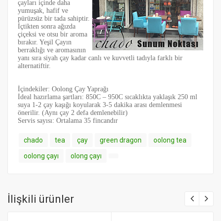
çayları içinde daha
yumuşak, hafif ve
pürüzsüz bir tada sahiptir.
İçtikten sonra ağızda
çiçeksi ve otsu bir aroma
bırakır. Yeşil Çayın
berraklığı ve aromasının
yanı sıra siyah çay kadar canlı ve kuvvetli tadıyla farklı bir
alternatiftir.
İçindekiler: Oolong Çay Yaprağı
İdeal hazırlama şartları: 850C – 950C sıcaklıkta yaklaşık 250 ml
suya 1-2 çay kaşığı koyularak 3-5 dakika arası demlenmesi
önerilir. (Aynı çay 2 defa demlenebilir)
Servis sayısı: Ortalama 35 fincandır
chado
tea
çay
green dragon
oolong tea
oolong çayı
olong çayı
İlişkili ürünler