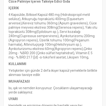
Cüce Palmiye İçeren Takviye Edici Gıda
İÇERİK
4 Kapsülde
; Bitkisel Kapsül 480 mg (Hidroksipropil metil
selüloz), Atkuyruğu topraküstü 400mg (Equisetum
arvense),Kereviz tohumu 360mg (Apium graveolens), Cüce
palmiye meyvesi ekstresi 308mg(Serenoa repens), Yakı otu
topraküstü 308mg(Epilobium sp.), Servi kozalağı
240mg(Cupressus sempervirens), Ayrıkoturizomu 200mg
(Agropyron repens), Üzerlik tohumu 100mg(Peganum
harmala), Altınotuçiçeği 100mg(Helichrysum sp.),
Ayrıkoturizomu ekstresi 60mg(Agropyron repens),Çinko
20mg - %BRD 200 (Çinko sülfat heptahidrat), Vitamin E 5
mg - % BRD:217 ([d] -α-tokoferil asetat, Likopen 10mg,
KULLANIMI
Yetişkinler için günde 2 defa ikişer kapsül yemeklerle birlikte
alınması tavsiye edilir.
MUHAFAZASI
Isı, ışık ve nemden koruyunuz. Çocukların ulaşamayacağı
yerde saklayınız.
UYARI
Hamilelik ve emzirme dönemi ile hastalık veya ilaç